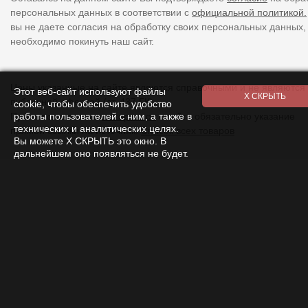
персональных данных в соответствии с
официальной политикой.
вы не даете согласия на обработку своих персональных данных,
необходимо покинуть наш сайт.
Цены указанные на сайте являются справочными и не являются
Этот веб-сайт используют файлы
публичной офертой (ст. 437 ГК).
cookie, чтобы обеспечить удобство
работы пользователей с ним, а также в
При использовании
материалов
с сайта обязательно указание
технических и аналитических целях.
прямой ссылки на источник.
Список всех товаров
Вы можете Х СКРЫТЬ это окно. В
дальнейшем оно появляться не будет.