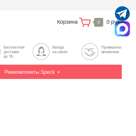
Корзина
0 руб.
0
Бесплатная
Всегда
Проверены
доставка
на связи
временем
до ТК.
Ремкомплекты Speck