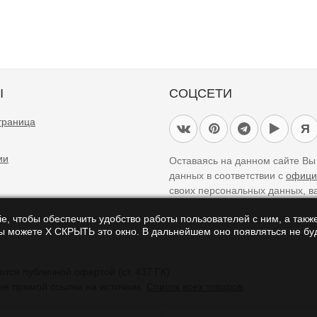
Ы
СОЦСЕТИ
траница
Я
ии
Оставаясь на данном сайте В
данных в соответствии с
офици
своих персональных данных, в
e, чтобы обеспечить удобство работы пользователей с ним, а также
Вы можете Х СКРЫТЬ это окно. В дальнейшем оно появляться не буд
айте являются справочными и не являются публичной офертой (ст. 437 ГК).
ие прямой ссылки на источник.
Список всех товаров