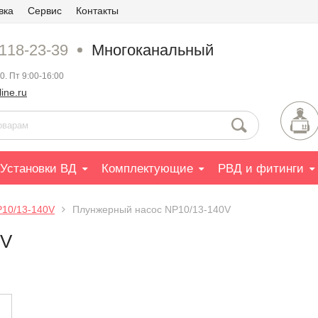
вка
Сервис
Контакты
 118-23-39
Многоканальный
0. Пт 9:00-16:00
ine.ru
Установки ВД
Комплектующие
РВД и фитинги
P10/13-140V
Плунжерный насос NP10/13-140V
0V