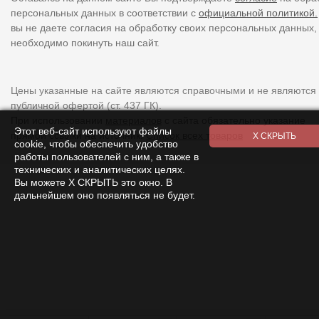
персональных данных в соответствии с
официальной политикой.
вы не даете согласия на обработку своих персональных данных,
необходимо покинуть наш сайт.
Цены указанные на сайте являются справочными и не являются
публичной офертой (ст. 437 ГК).
При использовании
материалов
с сайта обязательно указание
Этот веб-сайт используют файлы
прямой ссылки на источник.
Список всех товаров
cookie, чтобы обеспечить удобство
работы пользователей с ним, а также в
технических и аналитических целях.
Вы можете Х СКРЫТЬ это окно. В
дальнейшем оно появляться не будет.