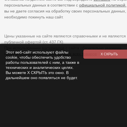
персональных данных в соответствии с
официальной политикой.
вы не даете согласия на обработку своих персональных данных,
необходимо покинуть наш сайт.
Цены указанные на сайте являются справочными и не являются
публичной офертой (ст. 437 ГК).
При использовании
материалов
с сайта обязательно указание
Этот веб-сайт используют файлы
прямой ссылки на источник.
Список всех товаров
cookie, чтобы обеспечить удобство
работы пользователей с ним, а также в
технических и аналитических целях.
Вы можете Х СКРЫТЬ это окно. В
дальнейшем оно появляться не будет.