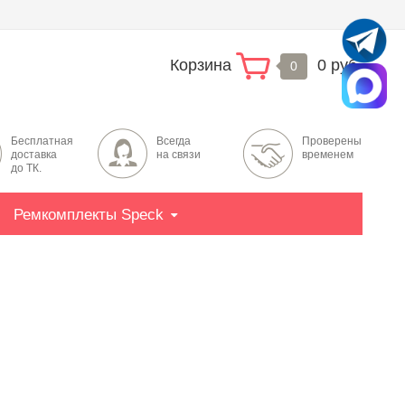
Корзина
0 руб.
0
Бесплатная
Всегда
Проверены
доставка
на связи
временем
до ТК.
Ремкомплекты Speck