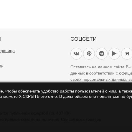
Ы
СОЦСЕТИ
траница
Я
ии
Оставаясь на данном сайте В
данных в соответствии с
офици
своих персональных данных, в
e, чтобы обеспечить удобство работы пользователей с ним, а также
Вы можете Х СКРЫТЬ это окно. В дальнейшем оно появляться не буд
айте являются справочными и не являются публичной офертой (ст. 437 ГК).
ие прямой ссылки на источник.
Список всех товаров