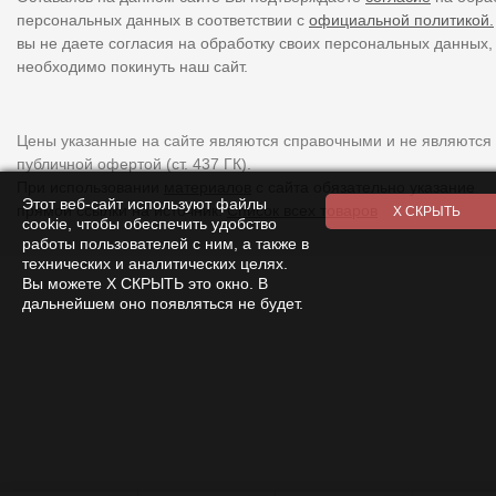
персональных данных в соответствии с
официальной политикой.
вы не даете согласия на обработку своих персональных данных,
необходимо покинуть наш сайт.
Цены указанные на сайте являются справочными и не являются
публичной офертой (ст. 437 ГК).
При использовании
материалов
с сайта обязательно указание
Этот веб-сайт используют файлы
прямой ссылки на источник.
Список всех товаров
cookie, чтобы обеспечить удобство
работы пользователей с ним, а также в
технических и аналитических целях.
Вы можете Х СКРЫТЬ это окно. В
дальнейшем оно появляться не будет.