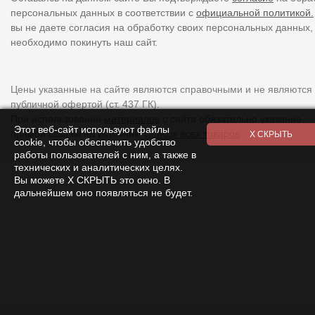
персональных данных в соответствии с
официальной политикой.
вы не даете согласия на обработку своих персональных данных,
необходимо покинуть наш сайт.
Цены указанные на сайте являются справочными и не являются
публичной офертой (ст. 437 ГК).
При использовании
материалов
с сайта обязательно указание
Этот веб-сайт используют файлы
прямой ссылки на источник.
Список всех товаров
cookie, чтобы обеспечить удобство
работы пользователей с ним, а также в
технических и аналитических целях.
Вы можете Х СКРЫТЬ это окно. В
дальнейшем оно появляться не будет.