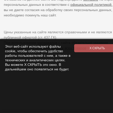
персональных данных в соответствии с
официальной политикой.
вы не даете согласия на обработку своих персональных данных,
необходимо покинуть наш сайт.
Цены указанные на сайте являются справочными и не являются
публичной офертой (ст. 437 ГК).
При использовании
материалов
с сайта обязательно указание
Этот веб-сайт используют файлы
прямой ссылки на источник.
Список всех товаров
cookie, чтобы обеспечить удобство
работы пользователей с ним, а также в
технических и аналитических целях.
Вы можете Х СКРЫТЬ это окно. В
дальнейшем оно появляться не будет.