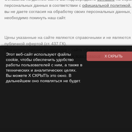
персональных данных в соответствии с
официальной политикой.
вы не даете согласия на обработку своих персональных данных,
необходимо покинуть наш сайт.
Цены указанные на сайте являются справочными и не являются
публичной офертой (ст. 437 ГК).
При использовании
материалов
с сайта обязательно указание
Этот веб-сайт используют файлы
прямой ссылки на источник.
Список всех товаров
cookie, чтобы обеспечить удобство
работы пользователей с ним, а также в
технических и аналитических целях.
Вы можете Х СКРЫТЬ это окно. В
дальнейшем оно появляться не будет.