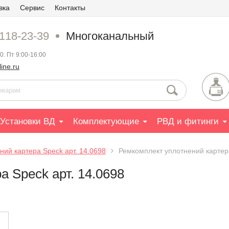
вка
Сервис
Контакты
 118-23-39
Многоканальный
0. Пт 9:00-16:00
ine.ru
Установки ВД
Комплектующие
РВД и фитинги
ий картера Speck арт. 14.0698
Ремкомплект уплотнений картера
 Speck арт. 14.0698