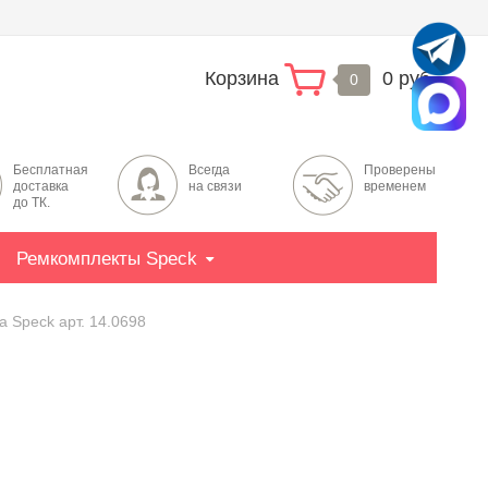
Корзина
0 руб.
0
Бесплатная
Всегда
Проверены
доставка
на связи
временем
до ТК.
Ремкомплекты Speck
 Speck арт. 14.0698