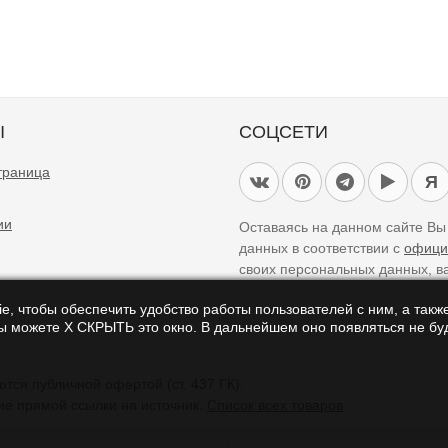
Ы
СОЦСЕТИ
траница
Я
ии
Оставаясь на данном сайте В
данных в соответствии с
офици
своих персональных данных, в
e, чтобы обеспечить удобство работы пользователей с ним, а также
Вы можете Х СКРЫТЬ это окно. В дальнейшем оно появляться не буд
айте являются справочными и не являются публичной офертой (ст. 437 ГК).
ие прямой ссылки на источник.
Список всех товаров