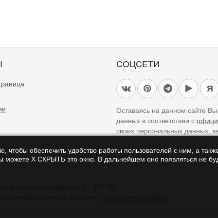
Ы
СОЦСЕТИ
траница
Я
ии
Оставаясь на данном сайте В
данных в соответствии с
офици
своих персональных данных, в
e, чтобы обеспечить удобство работы пользователей с ним, а также
Вы можете Х СКРЫТЬ это окно. В дальнейшем оно появляться не буд
айте являются справочными и не являются публичной офертой (ст. 437 ГК).
ие прямой ссылки на источник.
Список всех товаров