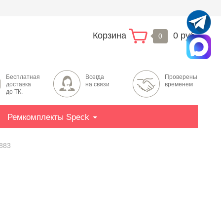
Корзина
0 руб.
0
Бесплатная
Всегда
Проверены
доставка
на связи
временем
до ТК.
Ремкомплекты Speck
0883