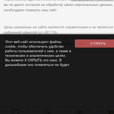
вы не даете согласия на обработку своих персональных данных,
необходимо покинуть наш сайт.
Цены указанные на сайте являются справочными и не являются
публичной офертой (ст. 437 ГК).
При использовании
материалов
с сайта обязательно указание
Этот веб-сайт используют файлы
прямой ссылки на источник.
Список всех товаров
cookie, чтобы обеспечить удобство
работы пользователей с ним, а также в
технических и аналитических целях.
Вы можете Х СКРЫТЬ это окно. В
дальнейшем оно появляться не будет.
0
0
0