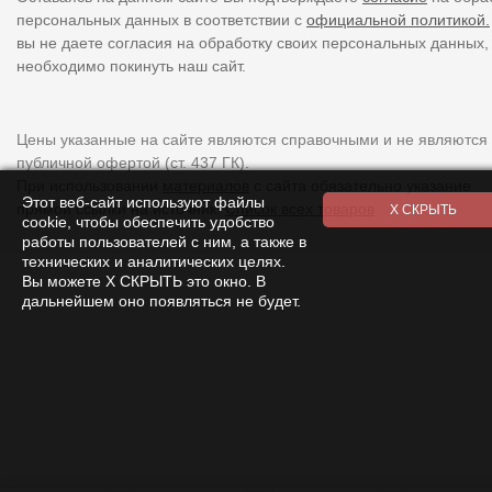
персональных данных в соответствии с
официальной политикой.
вы не даете согласия на обработку своих персональных данных,
необходимо покинуть наш сайт.
Цены указанные на сайте являются справочными и не являются
публичной офертой (ст. 437 ГК).
При использовании
материалов
с сайта обязательно указание
Этот веб-сайт используют файлы
прямой ссылки на источник.
Список всех товаров
cookie, чтобы обеспечить удобство
работы пользователей с ним, а также в
технических и аналитических целях.
Вы можете Х СКРЫТЬ это окно. В
дальнейшем оно появляться не будет.