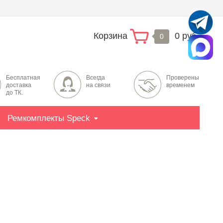
Корзина
0 руб.
0
Бесплатная
Всегда
Проверены
доставка
на связи
временем
до ТК.
Ремкомплекты Speck