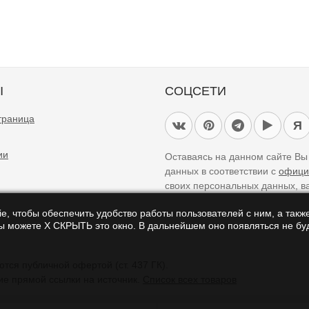
Ы
СОЦСЕТИ
траница
Я
ии
Оставаясь на данном сайте В
данных в соответствии с
офици
своих персональных данных, в
e, чтобы обеспечить удобство работы пользователей с ним, а также
Вы можете Х СКРЫТЬ это окно. В дальнейшем оно появляться не буд
айте являются справочными и не являются публичной офертой (ст. 437 ГК).
ие прямой ссылки на источник.
Список всех товаров