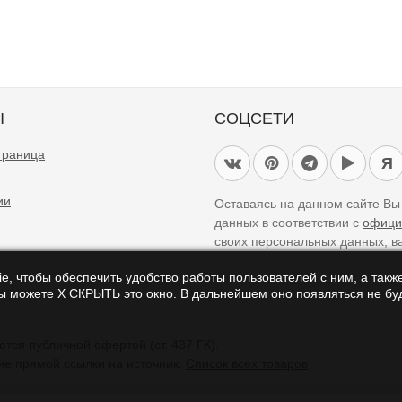
Ы
СОЦСЕТИ
траница
Я
ии
Оставаясь на данном сайте В
данных в соответствии с
офици
своих персональных данных, в
e, чтобы обеспечить удобство работы пользователей с ним, а также
Вы можете Х СКРЫТЬ это окно. В дальнейшем оно появляться не буд
айте являются справочными и не являются публичной офертой (ст. 437 ГК).
ие прямой ссылки на источник.
Список всех товаров