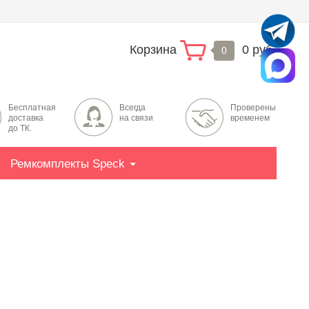
Корзина
0 руб.
0
Бесплатная
Всегда
Проверены
доставка
на связи
временем
до ТК.
Ремкомплекты Speck