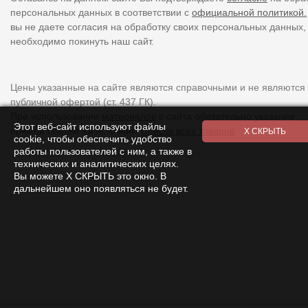
персональных данных в соответствии с
официальной политикой.
вы не даете согласия на обработку своих персональных данных,
необходимо покинуть наш сайт.
Цены указанные на сайте являются справочными и не являются
публичной офертой (ст. 437 ГК).
При использовании
материалов
с сайта обязательно указание
Этот веб-сайт используют файлы
прямой ссылки на источник.
Список всех товаров
cookie, чтобы обеспечить удобство
работы пользователей с ним, а также в
технических и аналитических целях.
Вы можете Х СКРЫТЬ это окно. В
дальнейшем оно появляться не будет.