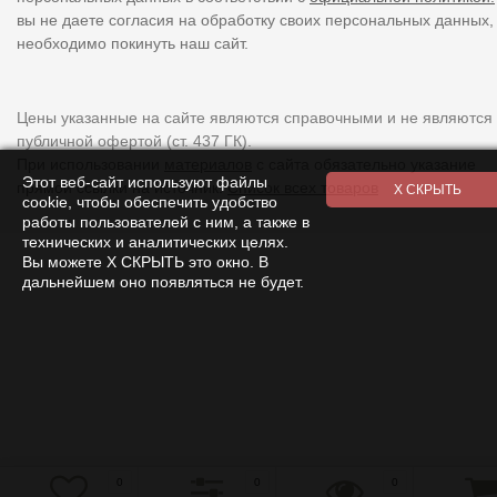
вы не даете согласия на обработку своих персональных данных,
необходимо покинуть наш сайт.
Цены указанные на сайте являются справочными и не являются
публичной офертой (ст. 437 ГК).
При использовании
материалов
с сайта обязательно указание
Этот веб-сайт используют файлы
прямой ссылки на источник.
Список всех товаров
cookie, чтобы обеспечить удобство
работы пользователей с ним, а также в
технических и аналитических целях.
Вы можете Х СКРЫТЬ это окно. В
дальнейшем оно появляться не будет.
0
0
0