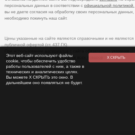
персональных данных в соответствии с
официальной политикой.
вы не даете согласия на обработку своих персональных данных,
необходимо покинуть наш сайт.
Цены указанные на сайте являются справочными и не являются
публичной офертой (ст. 437 ГК).
При использовании
материалов
с сайта обязательно указание
Этот веб-сайт используют файлы
прямой ссылки на источник.
Список всех товаров
cookie, чтобы обеспечить удобство
работы пользователей с ним, а также в
технических и аналитических целях.
Вы можете Х СКРЫТЬ это окно. В
дальнейшем оно появляться не будет.