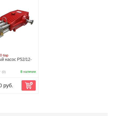
00 бар
й насос P52/12-
В наличии
(0)
0 руб.