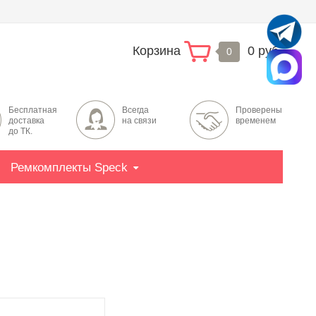
Корзина
0 руб.
0
Бесплатная
Всегда
Проверены
доставка
на связи
временем
до ТК.
Ремкомплекты Speck