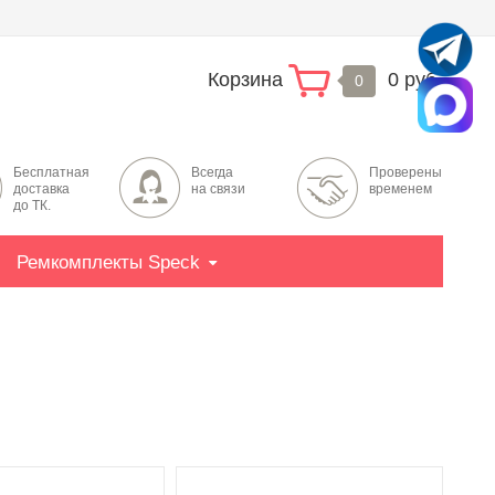
Корзина
0 руб.
0
Бесплатная
Всегда
Проверены
доставка
на связи
временем
до ТК.
Ремкомплекты Speck