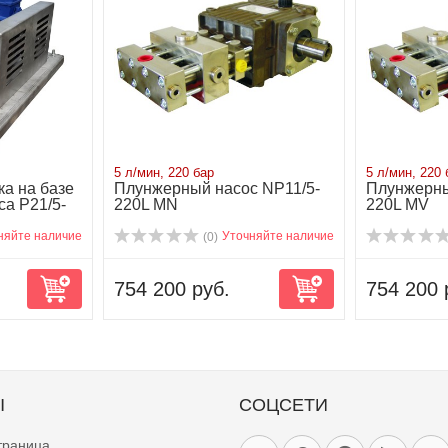
5 л/мин, 220 бар
5 л/мин, 220 
ка на базе
Плунжерный насос NP11/5-
Плунжерны
са P21/5-
220L MN
220L MV
няйте наличие
Уточняйте наличие
(0)
754 200 руб.
754 200 
Ы
СОЦСЕТИ
траница