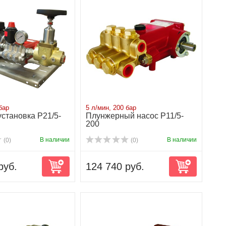
бар
5 л/мин, 200 бар
становка P21/5-
Плунжерный насос P11/5-
200
В наличии
В наличии
(0)
(0)
руб.
124 740 руб.