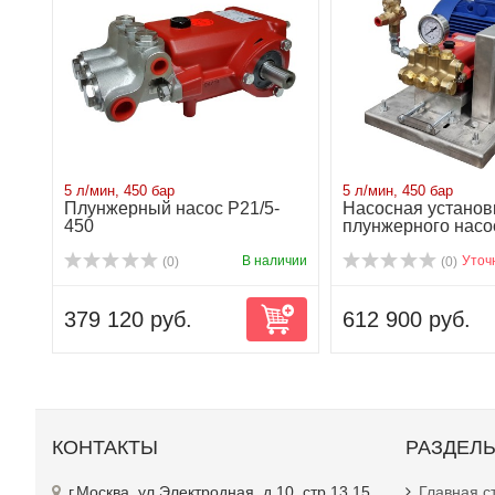
5 л/мин, 450 бар
5 л/мин, 450 бар
Плунжерный насос P21/5-
Насосная установ
450
плунжерного насо
450V ...
В наличии
Уточ
(0)
(0)
379 120 руб.
612 900 руб.
КОНТАКТЫ
РАЗДЕЛ
г.Москва, ул.Электродная, д.10, стр.13,15
Главная с