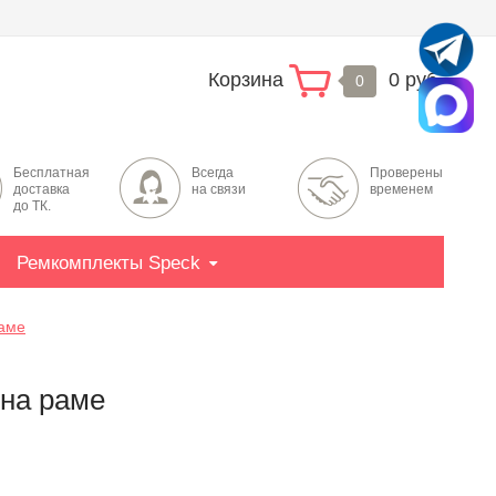
Корзина
0 руб.
0
Бесплатная
Всегда
Проверены
доставка
на связи
временем
до ТК.
Ремкомплекты Speck
раме
 на раме