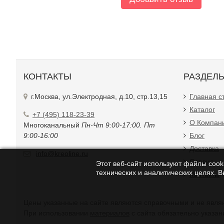
КОНТАКТЫ
РАЗДЕЛ
г.Москва, ул.Электродная, д.10, стр.13,15
Главная с
Каталог
+7 (495) 118-23-39
О Компан
Многоканальный
Пн-Чт 9:00-17:00. Пт
9:00-16:00
Блог
Доставка
info@kreoline.ru
Сервис
Этот веб-сайт используют файлы cooki
технических и аналитических целях. 
Контакты
Цены указанные на с
При использовании
материалов
с сайта обязательно указан