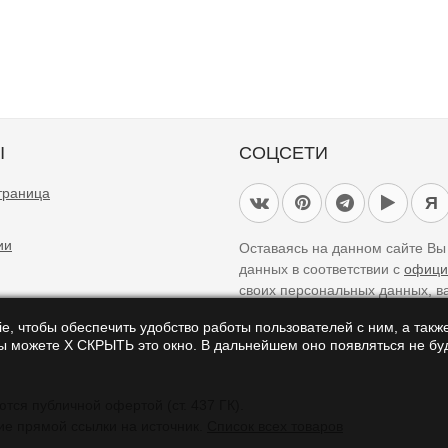
Ы
СОЦСЕТИ
траница
Я
ии
Оставаясь на данном сайте В
данных в соответствии с
офици
своих персональных данных, в
e, чтобы обеспечить удобство работы пользователей с ним, а также
Вы можете Х СКРЫТЬ это окно. В дальнейшем оно появляться не буд
айте являются справочными и не являются публичной офертой (ст. 437 ГК).
ие прямой ссылки на источник.
Список всех товаров