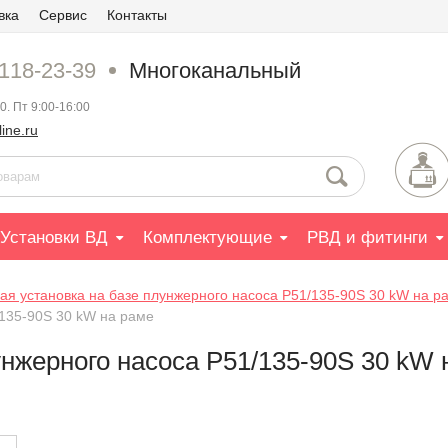
вка
Сервис
Контакты
 118-23-39
Многоканальный
0. Пт 9:00-16:00
ine.ru
Установки ВД
Комплектующие
РВД и фитинги
ая установка на базе плунжерного насоса P51/135-90S 30 kW на р
/135-90S 30 kW на раме
унжерного насоса P51/135-90S 30 kW 