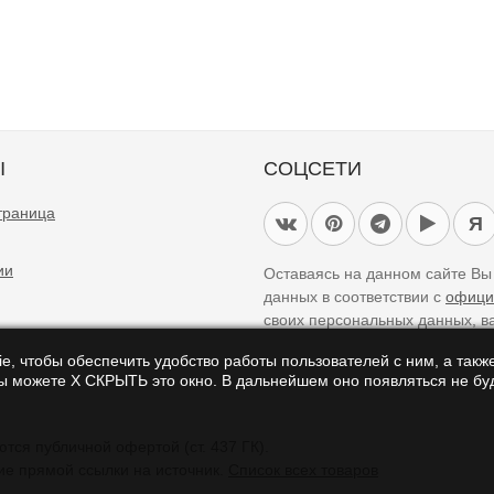
Ы
СОЦСЕТИ
траница
Я
ии
Оставаясь на данном сайте В
данных в соответствии с
офици
своих персональных данных, в
e, чтобы обеспечить удобство работы пользователей с ним, а также
Вы можете Х СКРЫТЬ это окно. В дальнейшем оно появляться не буд
айте являются справочными и не являются публичной офертой (ст. 437 ГК).
ие прямой ссылки на источник.
Список всех товаров