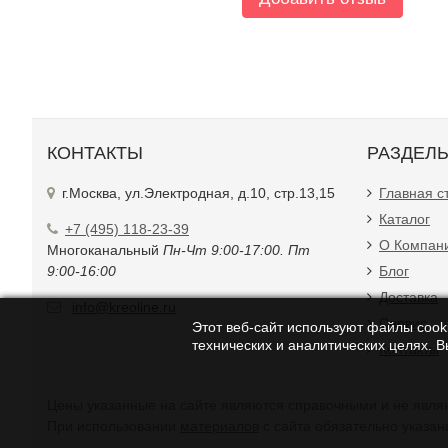
КОНТАКТЫ
РАЗДЕЛ
г.Москва, ул.Электродная, д.10, стр.13,15
Главная с
Каталог
+7 (495) 118-23-39
О Компан
Многоканальный
Пн-Чт 9:00-17:00. Пт
9:00-16:00
Блог
Доставка
info@kreoline.ru
Сервис
Этот веб-сайт используют файлы cooki
технических и аналитических целях. 
Контакты
Цены указанные на с
При использовании
материалов
с сайта обязательно указан