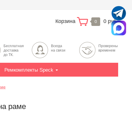
Корзина
0 руб.
0
Бесплатная
Всегда
Проверены
доставка
на связи
временем
до ТК.
Ремкомплекты Speck
аме
на раме