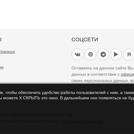
Ы
СОЦСЕТИ
траница
Я
ии
Оставаясь на данном сайте В
данных в соответствии с
офици
своих персональных данных, в
e, чтобы обеспечить удобство работы пользователей с ним, а также
Вы можете Х СКРЫТЬ это окно. В дальнейшем оно появляться не буд
айте являются справочными и не являются публичной офертой (ст. 437 ГК).
ие прямой ссылки на источник.
Список всех товаров