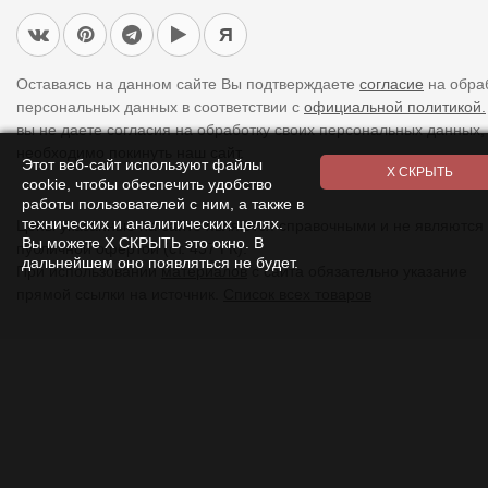
Я
Оставаясь на данном сайте Вы подтверждаете
согласие
на обра
персональных данных в соответствии с
официальной политикой.
вы не даете согласия на обработку своих персональных данных,
необходимо покинуть наш сайт.
Этот веб-сайт используют файлы
cookie, чтобы обеспечить удобство
работы пользователей с ним, а также в
технических и аналитических целях.
Цены указанные на сайте являются справочными и не являются
Вы можете Х СКРЫТЬ это окно. В
публичной офертой (ст. 437 ГК).
дальнейшем оно появляться не будет.
При использовании
материалов
с сайта обязательно указание
прямой ссылки на источник.
Список всех товаров