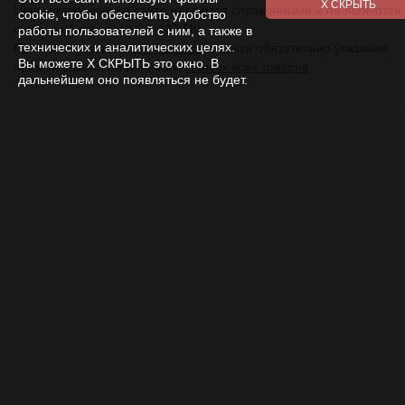
Цены указанные на сайте являются справочными и не являются
cookie, чтобы обеспечить удобство
публичной офертой (ст. 437 ГК).
работы пользователей с ним, а также в
технических и аналитических целях.
При использовании
материалов
с сайта обязательно указание
Вы можете Х СКРЫТЬ это окно. В
прямой ссылки на источник.
Список всех товаров
дальнейшем оно появляться не будет.