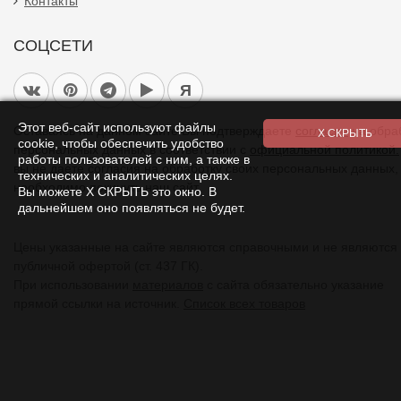
Контакты
СОЦСЕТИ
Я
Этот веб-сайт используют файлы
Оставаясь на данном сайте Вы подтверждаете
согласие
на обра
cookie, чтобы обеспечить удобство
персональных данных в соответствии с
официальной политикой.
работы пользователей с ним, а также в
вы не даете согласия на обработку своих персональных данных,
технических и аналитических целях.
необходимо покинуть наш сайт.
Вы можете Х СКРЫТЬ это окно. В
дальнейшем оно появляться не будет.
Цены указанные на сайте являются справочными и не являются
публичной офертой (ст. 437 ГК).
При использовании
материалов
с сайта обязательно указание
прямой ссылки на источник.
Список всех товаров