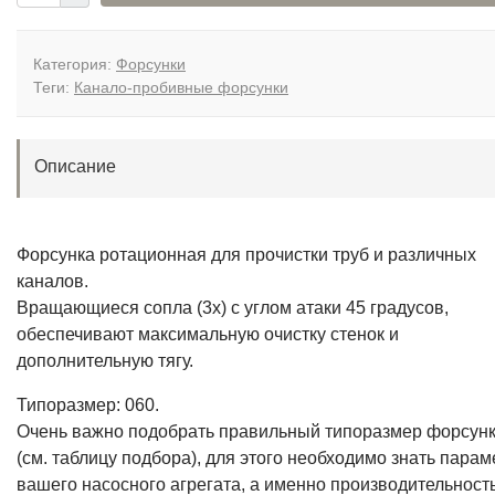
Форсунка ротационная для прочистки труб и различных
каналов.
Вращающиеся сопла (3х) с углом атаки 45 градусов,
обеспечивают максимальную очистку стенок и
дополнительную тягу.
Типоразмер: 060.
Очень важно подобрать правильный типоразмер форсун
(см. таблицу подбора), для этого необходимо знать пара
вашего насосного агрегата, а именно производительность
давление.
Присоединение к шлангу: 3/8 - подходит для большинств
канало-промывочных шлангов.
Производитель: R+M - качество и надежность подтвержд
десятилетиями.