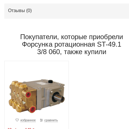
Форсунка ротационная ST-49.1
3/8 060, также купили
избранное
сравнить
18 л/мин, 140 бар
Плунжерный насос
NP16/18-140
(0)
80 080 руб.