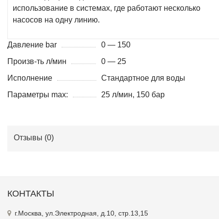
позволяет работать насосу в холостом режиме, а также
может быть использован в качестве регулятора давлени
потока. Может использоваться в системах, где с одного
насоса идет разводка на несколько линий. Также возмо
использование в системах, где работают несколько
насосов на одну линию.
Давление bar
0 — 150
Произв-ть л/мин
0 — 25
Исполнение
Стандартное для воды
Параметры max:
25 л/мин, 150 бар
Отзывы (
0
)