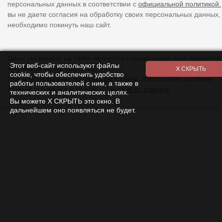
персональных данных в соответствии с
официальной политикой.
вы не даете согласия на обработку своих персональных данных,
необходимо покинуть наш сайт.
Цены указанные на сайте являются справочными и не являются
Этот веб-сайт используют файлы
публичной офертой (ст. 437 ГК).
cookie, чтобы обеспечить удобство
При использовании
материалов
с сайта обязательно указание
работы пользователей с ним, а также в
прямой ссылки на источник.
Список всех товаров
технических и аналитических целях.
Вы можете Х СКРЫТЬ это окно. В
дальнейшем оно появляться не будет.