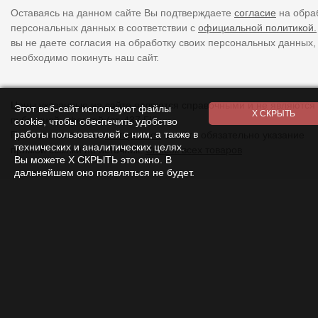
Оставаясь на данном сайте Вы подтверждаете
согласие
на обра
персональных данных в соответствии с
официальной политикой.
вы не даете согласия на обработку своих персональных данных,
необходимо покинуть наш сайт.
Цены указанные на сайте являются справочными и не являются
Этот веб-сайт используют файлы
публичной офертой (ст. 437 ГК).
cookie, чтобы обеспечить удобство
работы пользователей с ним, а также в
При использовании
материалов
с сайта обязательно указание
технических и аналитических целях.
прямой ссылки на источник.
Список всех товаров
Вы можете Х СКРЫТЬ это окно. В
дальнейшем оно появляться не будет.