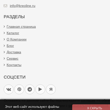
info@kreoline.ru
РАЗДЕЛЫ
Главная страница
Каталог
О Компании
Блог
Доставка
Сервис
Контакты
СОЦСЕТИ
Я
Оставаясь на данном сайте Вы подтверждаете
согласие
на обра
персональных данных в соответствии с
официальной политикой.
Этот веб-сайт используют файлы