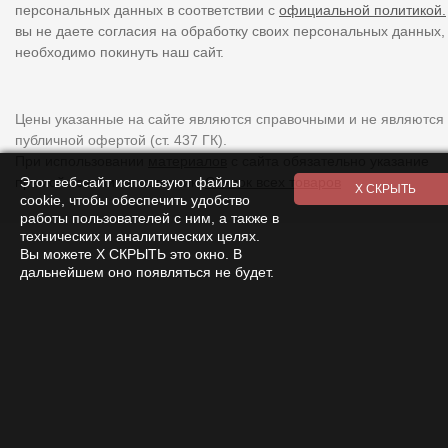
персональных данных в соответствии с
официальной политикой.
вы не даете согласия на обработку своих персональных данных,
необходимо покинуть наш сайт.
Цены указанные на сайте являются справочными и не являются
публичной офертой (ст. 437 ГК).
При использовании
материалов
с сайта обязательно указание
Этот веб-сайт используют файлы
прямой ссылки на источник.
Список всех товаров
cookie, чтобы обеспечить удобство
работы пользователей с ним, а также в
технических и аналитических целях.
Вы можете Х СКРЫТЬ это окно. В
дальнейшем оно появляться не будет.