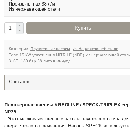
Произв-ть max 38 л/м
Из нержавеющей стали
Купить
Категории:
Плунжерные насосы
Из Нержавеющей стали
Теги:
15 kW
уплотнения NITRILE (NBR)
Из нержавеющей стал
316TI
180 бар
38 литр в минуту
Описание
Плунжерные насосы KREOLINE / SPECK-TRIPLEX се
NP25.
Это высококачественные насосы плунжерного типа для
сверх тяжелого применения. Насосы SPECK используютс