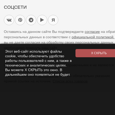
Я
Оставаясь на данном сайте Вы подтверждаете
согласие
на обра
персональных данных в соответствии с
официальной политикой.
вы не даете согласия на обработку своих персональных данных,
необходимо покинуть наш сайт.
Цены указанные на сайте являются справочными и не являются
Этот веб-сайт используют файлы
публичной офертой (ст. 437 ГК).
cookie, чтобы обеспечить удобство
При использовании
материалов
с сайта обязательно указание
работы пользователей с ним, а также в
технических и аналитических целях.
прямой ссылки на источник.
Список всех товаров
Вы можете Х СКРЫТЬ это окно. В
дальнейшем оно появляться не будет.