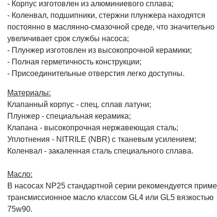
увеличивает срок службы насоса;
- Плунжер изготовлен из высокопрочной керамики;
- Полная герметичность конструкции;
- Присоединительные отверстия легко доступны.
Материалы:
Клапанный корпус - спец. cплав латуни;
Плунжер - специальная керамика;
Клапана - высокопрочная нержавеющая сталь;
Уплотнения - NITRILE (NBR) с тканевым усилением;
Коленвал - закаленная сталь специального сплава.
Масло:
В насосах NP25 стандартной серии рекомендуется приме
трансмиссионное масло классом GL4 или GL5 вязкостью
75w90.
Необходимый объем 0,9литра.
Важно!
первая замена масла спустя 50 операционных ча
далее не реже чем раз в 6 месяцев. Также необходимо