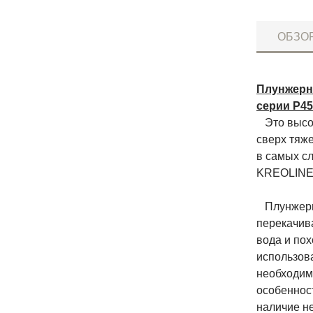
ОБЗО
Плунжерн
серии P45
Это высок
сверх тяж
в самых с
KREOLINE 
Плунжерны
перекачив
вода и пох
использов
необходим
особенност
наличие н