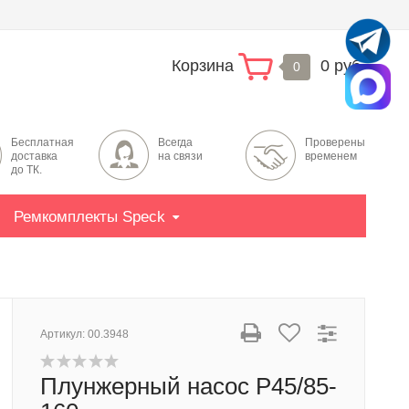
Корзина
0 руб.
0
Бесплатная
Всегда
Проверены
доставка
на связи
временем
до ТК.
Ремкомплекты Speck
Артикул:
00.3948
Плунжерный насос P45/85-