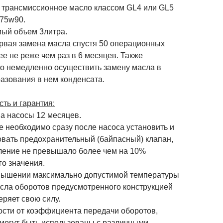
 трансмиссионное масло классом GL4 или GL5
 75w90.
ый объем 3литра.
рвая замена масла спустя 50 операционных
ее не реже чем раз в 6 месяцев. Также
о немедленно осуществить замену масла в
азования в нем конденсата.
ть и гарантия:
на насосы 12 месяцев.
 необходимо сразу после насоса установить и
овать предохранительный (байпасный) клапан,
ление не превышало более чем на 10%
го значения.
шении максимально допустимой температуры
исла оборотов предусмотренного конструкцией
еряет свою силу.
ости от коэффициента передачи оборотов,
 могут быть использованы с различными