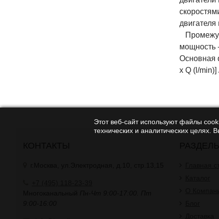
скоростям
двигателя
Промежуто
мощность 
Основная ф
x Q (l/min)]
Этот веб-сайт используют файлы cooki
технических и аналитических целях. 
КОНТАКТЫ
РАЗДЕЛ
г.Москва, ул.Электродная, д.10, стр.13,15
Главная с
Каталог
+7 (495) 118-23-39
О Компан
Многоканальный
Пн-Чт 9:00-17:00. Пт
9:00-16:00
Блог
Доставка