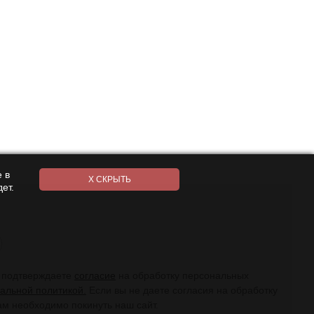
 в
ет.
ы подтверждаете
согласие
на обработку персональных
альной политикой.
Если вы не даете согласия на обработку
ам необходимо покинуть наш сайт.