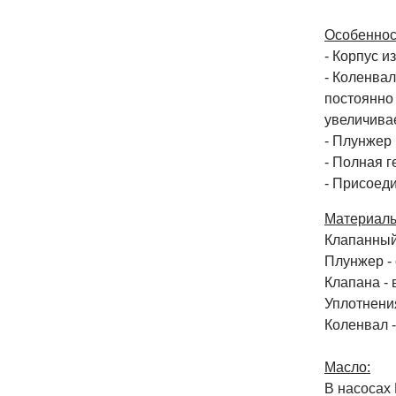
Особеннос
- Корпус и
- Коленва
постоянно 
увеличивае
- Плунжер
- Полная г
- Присоед
Материалы
Клапанный 
Плунжер -
Клапана -
Уплотнени
Коленвал -
Масло:
В насосах