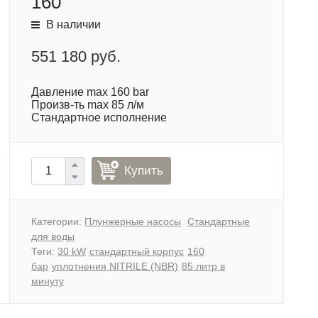
160
В наличии
551 180 руб.
Давление max 160 bar
Произв-ть max 85 л/м
Стандартное исполнение
Купить
Категории:
Плунжерные насосы
Стандартные
для воды
Теги:
30 kW
стандартный корпус
160
бар
уплотнения NITRILE (NBR)
85 литр в
минуту