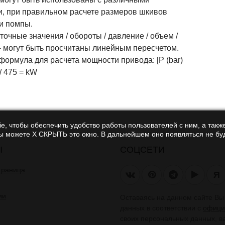
и, при правильном расчете размеров шкивов
 и помпы.
чные значения / обороты / давление / объем /
- могут быть просчитаны линейным пересчетом.
ормула для расчета мощности привода: [P (bar)
 / 475 = kW
e, чтобы обеспечить удобство работы пользователей с ним, а также
Вы можете Х СКРЫТЬ это окно. В дальнейшем оно появляться не буд
Ы
СОЦСЕТИ
траница
Я
ии
Оставаясь на данном сайте В
данных в соответствии с
офици
своих персональных данных, в