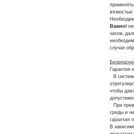
применять
вязкостью
Необходим
Важно!
пе
часов, дал
необходим
случае обр
Безопаснос
Гарантия 
В системе
отрегулир
чтобы дав
допустимо
При превы
среды и ч
гарантия т
В зависим
двигатели