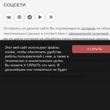
СОЦСЕТИ
Я
Оставаясь на данном сайте Вы подтверждаете
согласие
на обра
персональных данных в соответствии с
официальной политикой.
вы не даете согласия на обработку своих персональных данных,
необходимо покинуть наш сайт.
Этот веб-сайт используют файлы
cookie, чтобы обеспечить удобство
работы пользователей с ним, а также в
Цены указанные на сайте являются справочными и не являются
технических и аналитических целях.
Вы можете Х СКРЫТЬ это окно. В
публичной офертой (ст. 437 ГК).
дальнейшем оно появляться не будет.
При использовании
материалов
с сайта обязательно указание
прямой ссылки на источник.
Список всех товаров