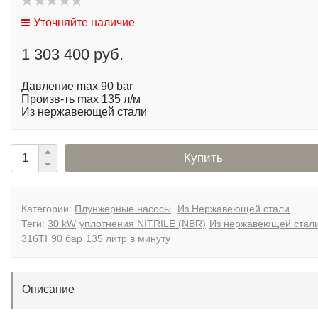
Уточняйте наличие
1 303 400 руб.
Давление max 90 bar
Произв-ть max 135 л/м
Из нержавеющей стали
Купить
Категории:
Плунжерные насосы
Из Нержавеющей стали
Теги:
30 kW
уплотнения NITRILE (NBR)
Из нержавеющей стал
316TI
90 бар
135 литр в минуту
Описание