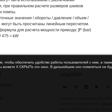
и, при правильном расчете размеров шкивов
 и помпы.
чные значения / обороты / давление / объем /
- могут быть просчитаны линейным пересчетом.
ормула для расчета мощности привода: [P (bar)
 / 475 = kW
e, чтобы обеспечить удобство работы пользователей с ним, а также
Вы можете Х СКРЫТЬ это окно. В дальнейшем оно появляться не буд
Ы
СОЦСЕТИ
траница
Я
ии
Оставаясь на данном сайте В
данных в соответствии с
офици
своих персональных данных, в