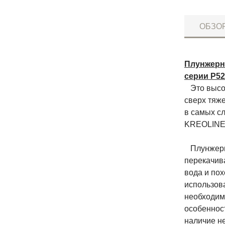
ОБЗО
Плунжерн
серии P52
Это высок
сверх тяж
в самых с
KREOLINE 
Плунжерны
перекачив
вода и пох
использов
необходим
особенност
наличие н