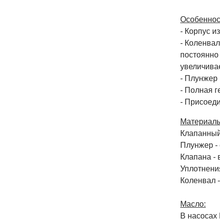
Особеннос
- Корпус и
- Коленва
постоянно 
увеличивае
- Плунжер
- Полная г
- Присоед
Материалы
Клапанный 
Плунжер -
Клапана -
Уплотнени
Коленвал -
Масло:
В насосах