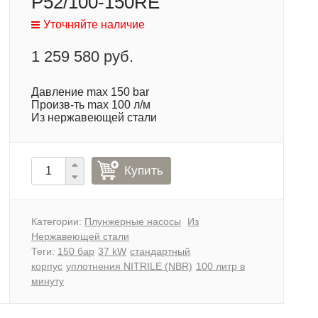
P52/100-150RE
Уточняйте наличие
1 259 580 руб.
Давление max 150 bar
Произв-ть max 100 л/м
Из нержавеющей стали
Купить
Категории:
Плунжерные насосы
Из
Нержавеющей стали
Теги:
150 бар
37 kW
стандартный
корпус
уплотнения NITRILE (NBR)
100 литр в
минуту