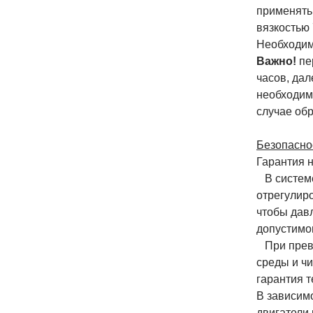
применять
вязкостью
Необходим
Важно!
пе
часов, дал
необходим
случае обр
Безопаснос
Гарантия 
В системе
отрегулир
чтобы дав
допустимо
При превы
среды и ч
гарантия т
В зависим
двигатели