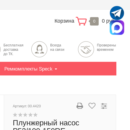
Корзина
0 руб.
0
Бесплатная
Всегда
Проверены
доставка
на связи
временем
до ТК.
Ремкомплекты Speck
Артикул:
00.4420
Плунжерный насос