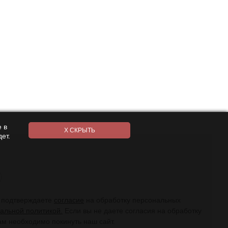
 в
ет.
ы подтверждаете
согласие
на обработку персональных
альной политикой.
Если вы не даете согласия на обработку
ам необходимо покинуть наш сайт.