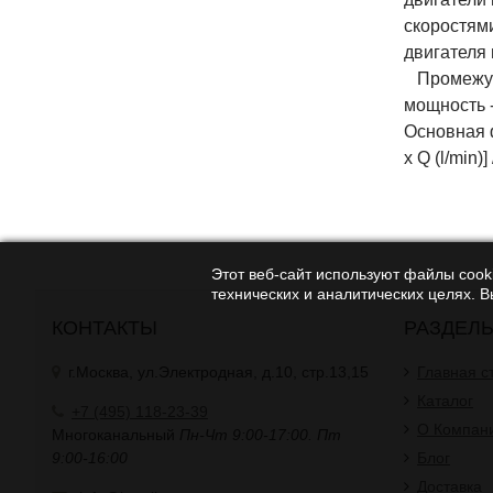
скоростям
двигателя
Промежуто
мощность 
Основная ф
x Q (l/min)]
Этот веб-сайт используют файлы cooki
технических и аналитических целях. 
КОНТАКТЫ
РАЗДЕЛ
г.Москва, ул.Электродная, д.10, стр.13,15
Главная с
Каталог
+7 (495) 118-23-39
О Компан
Многоканальный
Пн-Чт 9:00-17:00. Пт
9:00-16:00
Блог
Доставка