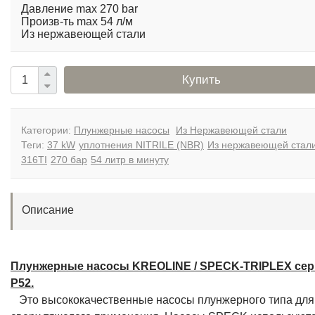
Давление max 270 bar
Произв-ть max 54 л/м
Из нержавеющей стали
Купить
Категории:
Плунжерные насосы
Из Нержавеющей стали
Теги:
37 kW
уплотнения NITRILE (NBR)
Из нержавеющей стал
316TI
270 бар
54 литр в минуту
Описание
Плунжерные насосы KREOLINE / SPECK-TRIPLEX се
P52.
Это высококачественные насосы плунжерного типа для