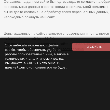
Оставаясь на данном сайте Вы подтверждаете
согласие
на обра
персональных данных в соответствии с
официальной политикой.
вы не даете согласия на обработку своих персональных данных,
необходимо покинуть наш сайт.
Цены указанные на сайте являются справочными и не являются
публичной офертой (ст. 437 ГК).
При использовании
материалов
с сайта обязательно указание
Этот веб-сайт используют файлы
прямой ссылки на источник.
Список всех товаров
cookie, чтобы обеспечить удобство
работы пользователей с ним, а также в
технических и аналитических целях.
Вы можете Х СКРЫТЬ это окно. В
дальнейшем оно появляться не будет.