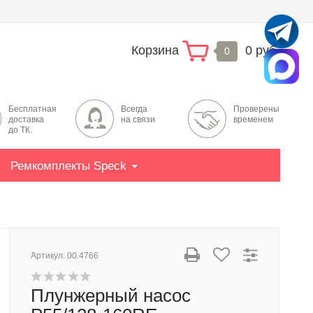
Корзина
0 руб.
0
Бесплатная
Всегда
Проверены
доставка
на связи
временем
до ТК.
Ремкомплекты Speck
Артикул:
00.4766
Плунжерный насос