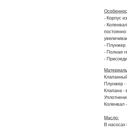
Особеннос
- Корпус и
- Коленва
постоянно 
увеличивае
- Плунжер
- Полная г
- Присоед
Материалы
Клапанный 
Плунжер -
Клапана -
Уплотнени
Коленвал -
Масло:
В насосах