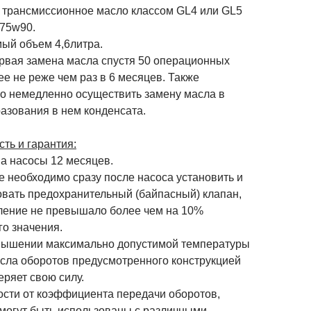
 трансмиссионное масло классом GL4 или GL5
 75w90.
ый объем 4,6литра.
рвая замена масла спустя 50 операционных
ее не реже чем раз в 6 месяцев. Также
о немедленно осуществить замену масла в
азования в нем конденсата.
ть и гарантия:
на насосы 12 месяцев.
 необходимо сразу после насоса установить и
овать предохранительный (байпасный) клапан,
ление не превышало более чем на 10%
го значения.
шении максимально допустимой температуры
исла оборотов предусмотренного конструкцией
еряет свою силу.
ости от коэффициента передачи оборотов,
 могут быть использованы с различными