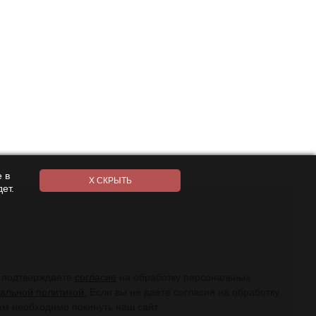
 в
ет.
ы подтверждаете
согласие
на обработку персональных
альной политикой.
Если вы не даете согласия на обработку
ам необходимо покинуть наш сайт.