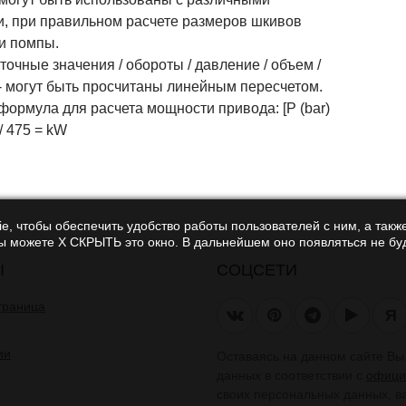
и, при правильном расчете размеров шкивов
 и помпы.
чные значения / обороты / давление / объем /
- могут быть просчитаны линейным пересчетом.
ормула для расчета мощности привода: [P (bar)
 / 475 = kW
e, чтобы обеспечить удобство работы пользователей с ним, а также
Вы можете Х СКРЫТЬ это окно. В дальнейшем оно появляться не буд
Ы
СОЦСЕТИ
траница
Я
ии
Оставаясь на данном сайте В
данных в соответствии с
офици
своих персональных данных, в