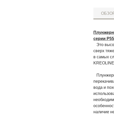
ОБЗО
Плунжерн
серии P55
Это высок
сверх тяж
в самых с
KREOLINE 
Плунжерны
перекачив
вода и пох
использов
необходим
особенност
наличие н