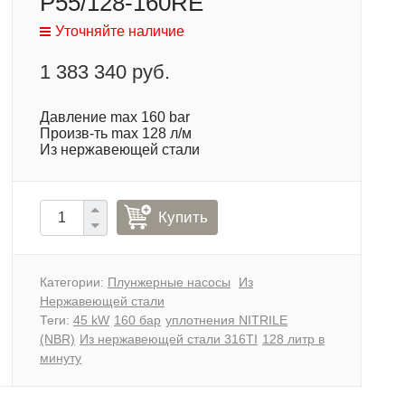
P55/128-160RE
Уточняйте наличие
1 383 340 руб.
Давление max 160 bar
Произв-ть max 128 л/м
Из нержавеющей стали
Купить
Категории:
Плунжерные насосы
Из
Нержавеющей стали
Теги:
45 kW
160 бар
уплотнения NITRILE
(NBR)
Из нержавеющей стали 316TI
128 литр в
минуту