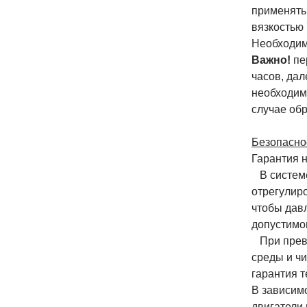
применять
вязкостью
Необходим
Важно!
пе
часов, дал
необходим
случае обр
Безопаснос
Гарантия 
В системе
отрегулир
чтобы дав
допустимо
При превы
среды и ч
гарантия т
В зависим
двигатели