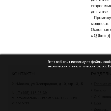
скоростям
двигателя
Промежуто
мощность 
Основная ф
x Q (l/min)]
Этот веб-сайт используют файлы cooki
технических и аналитических целях. 
КОНТАКТЫ
РАЗДЕЛ
г.Москва, ул.Электродная, д.10, стр.13,15
Главная с
Каталог
+7 (495) 118-23-39
О Компан
Многоканальный
Пн-Чт 9:00-17:00. Пт
9:00-16:00
Блог
Доставка