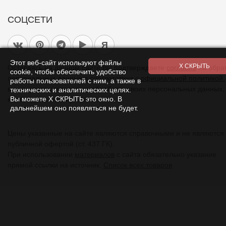
СОЦСЕТИ
Я
Этот веб-сайт используют файлы
Оставаясь на данном сайте Вы подтверждаете
согласие
на обра
cookie, чтобы обеспечить удобство
персональных данных в соответствии с
официальной политикой.
работы пользователей с ним, а также в
вы не даете согласия на обработку своих персональных данных,
технических и аналитических целях.
Вы можете Х СКРЫТЬ это окно. В
необходимо покинуть наш сайт.
дальнейшем оно появляться не будет.
Цены указанные на сайте являются справочными и не являются
публичной офертой (ст. 437 ГК).
При использовании
материалов
с сайта обязательно указание
прямой ссылки на источник.
Список всех товаров