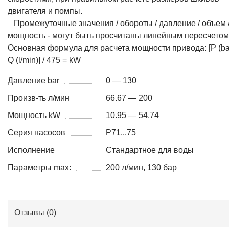
двигателя и помпы.
Промежуточные значения / обороты / давление / объем 
мощность - могут быть просчитаны линейным пересчетом
Основная формула для расчета мощности привода: [P (bar
Q (l/min)] / 475 = kW
Давление bar
0 — 130
Произв-ть л/мин
66.67 — 200
Мощность kW
10.95 — 54.74
Серия насосов
P71...75
Исполнение
Стандартное для воды
Параметры max:
200 л/мин, 130 бар
Отзывы (
0
)