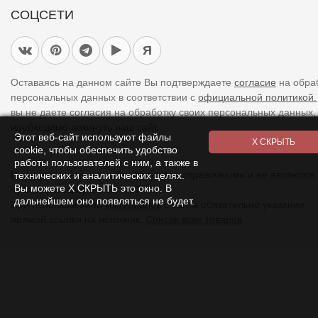
СОЦСЕТИ
Я
Оставаясь на данном сайте Вы подтверждаете
согласие
на обра
персональных данных в соответствии с
официальной политикой.
вы не даете согласия на обработку своих персональных данных,
необходимо покинуть наш сайт.
Этот веб-сайт используют файлы
cookie, чтобы обеспечить удобство
работы пользователей с ним, а также в
Цены указанные на сайте являются справочными и не являются
технических и аналитических целях.
Вы можете Х СКРЫТЬ это окно. В
публичной офертой (ст. 437 ГК).
дальнейшем оно появляться не будет.
При использовании
материалов
с сайта обязательно указание
прямой ссылки на источник.
Список всех товаров