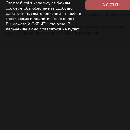
Этот веб-сайт используют файлы
cookie, чтобы обеспечить удобство
работы пользователей с ним, а также в
Цены указанные на сайте являются справочными и не являются
технических и аналитических целях.
публичной офертой (ст. 437 ГК).
Вы можете Х СКРЫТЬ это окно. В
При использовании
материалов
с сайта обязательно указание
дальнейшем оно появляться не будет.
прямой ссылки на источник.
Список всех товаров