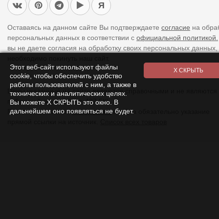
Я
Оставаясь на данном сайте Вы подтверждаете
согласие
на обра
персональных данных в соответствии с
официальной политикой.
вы не даете согласия на обработку своих персональных данных,
необходимо покинуть наш сайт.
Этот веб-сайт используют файлы
cookie, чтобы обеспечить удобство
работы пользователей с ним, а также в
Цены указанные на сайте являются справочными и не являются
технических и аналитических целях.
публичной офертой (ст. 437 ГК).
Вы можете Х СКРЫТЬ это окно. В
дальнейшем оно появляться не будет.
При использовании
материалов
с сайта обязательно указание
прямой ссылки на источник.
Список всех товаров