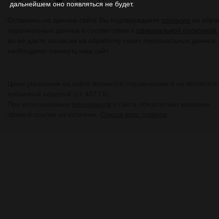
дальнейшем оно появляться не будет.
Оставаясь на данном сайте Вы подтверждаете
согласие
на обра
персональных данных в соответствии с
официальной политикой.
вы не даете согласия на обработку своих персональных данных,
необходимо покинуть наш сайт.
Цены указанные на сайте являются справочными и не являются
публичной офертой (ст. 437 ГК).
При использовании
материалов
с сайта обязательно указание
прямой ссылки на источник.
Список всех товаров