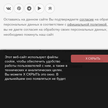
Я
Оставаясь на данном сайте Вы подтверждаете
согласие
на обра
персональных данных в соответствии с
официальной политикой.
вы не даете согласия на обработку своих персональных данных,
необходимо покинуть наш сайт.
Цены указанные на сайте являются справочными и не являются
публичной офертой (ст. 437 ГК).
Этот веб-сайт используют файлы
При использовании
материалов
с сайта обязательно указание
cookie, чтобы обеспечить удобство
работы пользователей с ним, а также в
прямой ссылки на источник.
Список всех товаров
технических и аналитических целях.
Вы можете Х СКРЫТЬ это окно. В
дальнейшем оно появляться не будет.