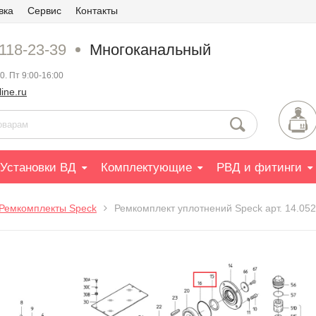
вка
Сервис
Контакты
 118-23-39
Многоканальный
0. Пт 9:00-16:00
ine.ru
Установки ВД
Комплектующие
РВД и фитинги
Ремкомплекты Speck
Ремкомплект уплотнений Speck арт. 14.05