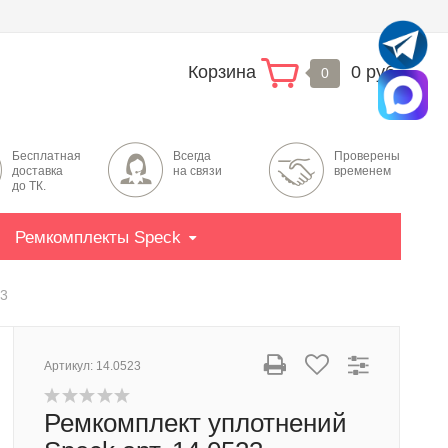
Корзина
0 руб.
0
Бесплатная
Всегда
Проверены
доставка
на связи
временем
до ТК.
Ремкомплекты Speck
23
Артикул:
14.0523
Ремкомплект уплотнений