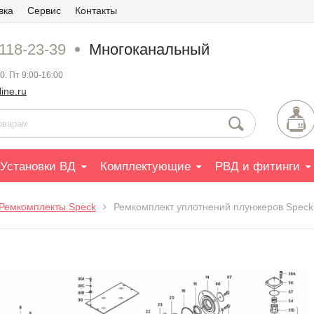
вка
Сервис
Контакты
 118-23-39
Многоканальный
0. Пт 9:00-16:00
ine.ru
Установки ВД
Комплектующие
РВД и фитинги
Ремкомплекты Speck
Ремкомплект уплотнений плунжеров Speck 