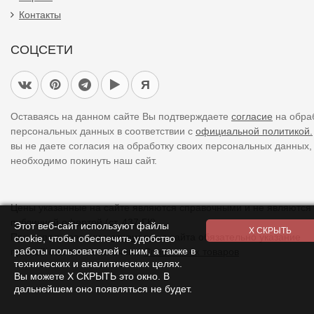
Контакты
СОЦСЕТИ
Я
Оставаясь на данном сайте Вы подтверждаете
согласие
на обра
персональных данных в соответствии с
официальной политикой.
вы не даете согласия на обработку своих персональных данных,
необходимо покинуть наш сайт.
Цены указанные на сайте являются справочными и не являются
публичной офертой (ст. 437 ГК).
Этот веб-сайт используют файлы
При использовании
материалов
с сайта обязательно указание
cookie, чтобы обеспечить удобство
работы пользователей с ним, а также в
прямой ссылки на источник.
Список всех товаров
технических и аналитических целях.
Вы можете Х СКРЫТЬ это окно. В
дальнейшем оно появляться не будет.