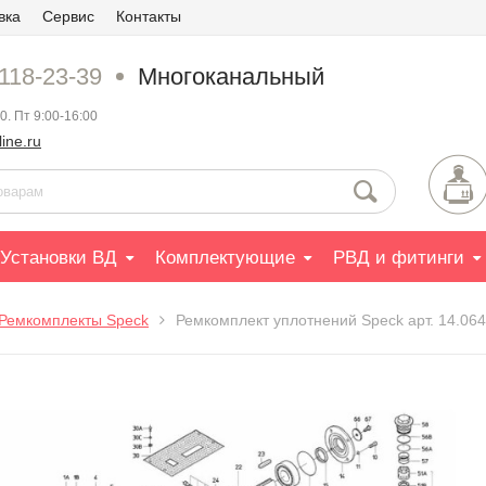
вка
Сервис
Контакты
 118-23-39
Многоканальный
0. Пт 9:00-16:00
ine.ru
Установки ВД
Комплектующие
РВД и фитинги
Ремкомплекты Speck
Ремкомплект уплотнений Speck арт. 14.06