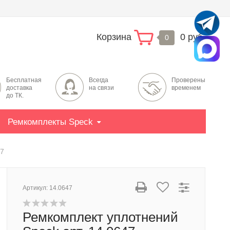
Корзина
0 руб.
0
Бесплатная
Всегда
Проверены
доставка
на связи
временем
до ТК.
Ремкомплекты Speck
47
Артикул:
14.0647
Ремкомплект уплотнений