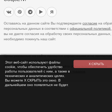
Я
Оставаясь на данном сайте Вы подтверждаете
согласие
на обра
персональных данных в соответствии с
официальной политикой.
вы не даете согласия на обработку своих персональных данных,
необходимо покинуть наш сайт.
Цены указанные на сайте являются справочными и не являются
публичной офертой (ст. 437 ГК).
Этот веб-сайт используют файлы
При использовании
материалов
с сайта обязательно указание
cookie, чтобы обеспечить удобство
работы пользователей с ним, а также в
прямой ссылки на источник.
Список всех товаров
технических и аналитических целях.
Вы можете Х СКРЫТЬ это окно. В
дальнейшем оно появляться не будет.