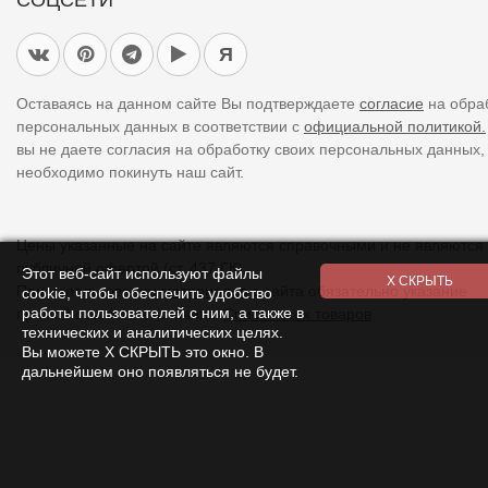
Я
Оставаясь на данном сайте Вы подтверждаете
согласие
на обра
персональных данных в соответствии с
официальной политикой.
вы не даете согласия на обработку своих персональных данных,
необходимо покинуть наш сайт.
Цены указанные на сайте являются справочными и не являются
публичной офертой (ст. 437 ГК).
Этот веб-сайт используют файлы
При использовании
материалов
с сайта обязательно указание
cookie, чтобы обеспечить удобство
работы пользователей с ним, а также в
прямой ссылки на источник.
Список всех товаров
технических и аналитических целях.
Вы можете Х СКРЫТЬ это окно. В
дальнейшем оно появляться не будет.